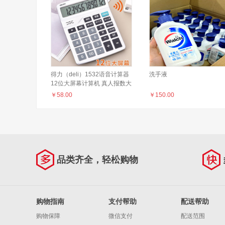
得力（deli）1532语音计算器
洗手液
12位大屏幕计算机 真人报数大
频显示
￥
58.00
￥
150.00
品类齐全，轻松购物
购物指南
支付帮助
配送帮助
购物保障
微信支付
配送范围