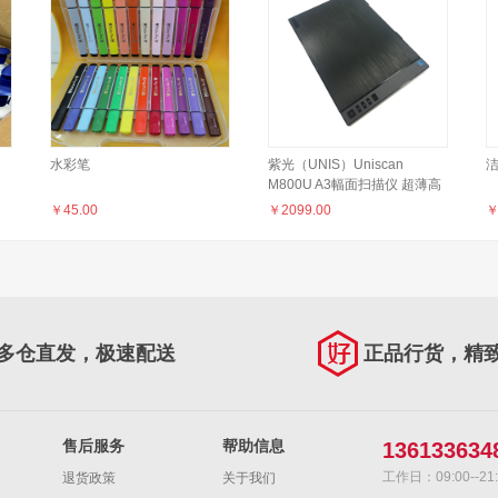
水彩笔
紫光（UNIS）Uniscan
M800U A3幅面扫描仪 超薄高
清高速微边距彩色文档文稿平
￥
45.00
￥
2099.00
板a3扫描仪
多仓直发，极速配送
正品行货，精
售后服务
帮助信息
136133634
工作日：09:00--21:
退货政策
关于我们