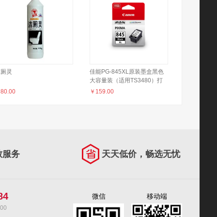
洁厕灵
佳能PG-845XL原装墨盒黑色
大容量装（适用TS3480）打
印页数：300（TS3480A4文
￥
80.00
￥
159.00
档）
致服务
天天低价，畅选无忧
84
微信
移动端
00